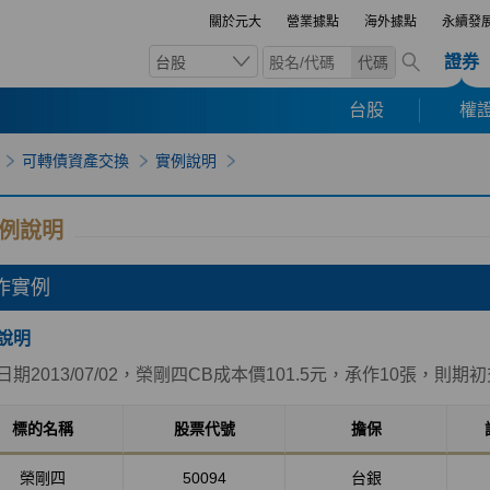
關於元大
營業據點
海外據點
永續發
證券
台股
代碼
台股
權證
可轉債資產交換
實例說明
例說明
作實例
說明
日期2013/07/02，榮剛四CB成本價101.5元，承作10張，則
標的名稱
股票代號
擔保
榮剛四
50094
台銀