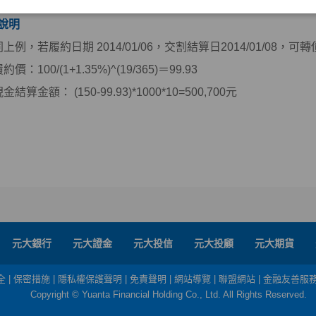
說明
同上例，若履約日期 2014/01/06，交割結算日2014/01/08，可
約價：100/(1+1.35%)^(19/365)＝99.93
金結算金額： (150-99.93)*1000*10=500,700元
元大銀行
元大證金
元大投信
元大投顧
元大期貨
全
|
保密措施
|
隱私權保護聲明
|
免責聲明
|
網站導覽
|
聯盟網站
|
金融友善服
Copyright © Yuanta Financial Holding Co., Ltd. All Rights Reserved.