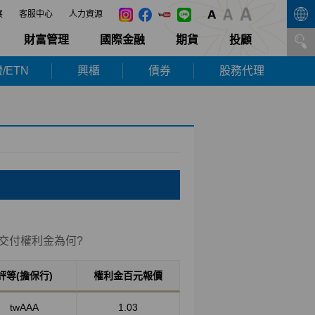
展
客服中心
人力資源
財富管理
國際金融
期貨
投顧
/ETN
興櫃
債券
股務代理
期初交付權利金為何?
評等(擔保行)
權利金百元報價
twAAA
1.03