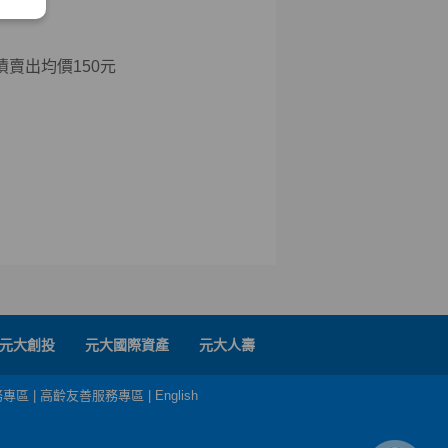
轉債賣出均價150元
元大創投
元大國際資產
元大人壽
務專區
|
高齡友善服務專區
|
English