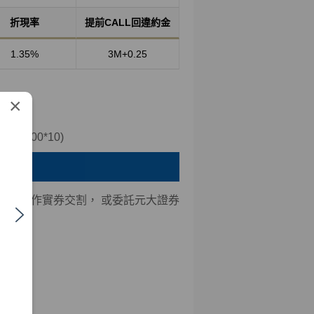
折現率
提前CALL回違約金
1.35%
3M+0.25
×
1000*10)
可選擇作實券交割， 或委託元大證券
。