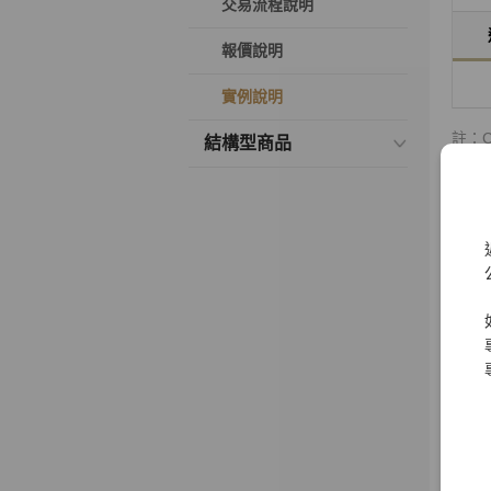
交易流程說明
報價說明
實例說明
註：
結構型商品
每
履
本選
於市
註：