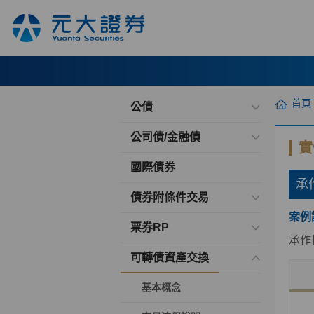
首頁
公債
公司債/金融債
實
國際債券
承
債券附條件交易
案例
票券RP
承作
可轉債資產交換
基本概念