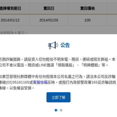
選擇權到期日
賣回日
賣回價格
2014/01/12
2014/01/26
100
CB面額為十萬元。
單位實際權利金＝ (101.5-100)+1.03= 2.53 元
公告
承作10張，每張為1,000單位，因此期初交付權利金為25,300元(2.53*
近期詐騙猖獗，請投資人切勿輕信不明來電、簡訊、連結或陌生群組。本
約價格計算
公司不會以電話、簡訊或LINE邀請「領取飆股」、「明牌體驗」等。
擇權是賦予投資人以「履約價」購買可轉債的權利，客戶履約時
如果您發現社群媒體中有任何假借本公司名義之行為，請洽本公司反詐騙
場上賣出後再作現金結算，那履約價格如何計算？
專線(02)35181165或
客服信箱
反映，或撥打內政部警政署165反詐騙諮詢
專線，以免權益受損。
立即了解
「D」意指自選擇權履約之交割結算日(含)至賣回日(含)間之實際日曆天數