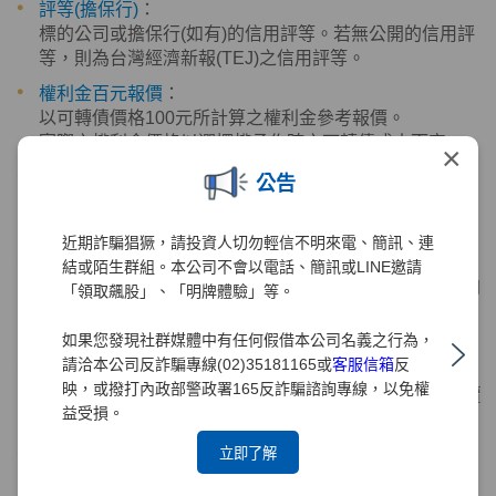
評等(擔保行)
：
標的公司或擔保行(如有)的信用評等。若無公開的信用評
等，則為台灣經濟新報(TEJ)之信用評等。
權利金百元報價
：
以可轉債價格100元所計算之權利金參考報價。
實際之權利金價格以選擇權承作時之可轉債成本而定。
×
權利金(市價)
：
公告
以可轉債市價所計算之權利金參考報價。
實際之權利金價格以選擇權承作時之可轉債成本而定。
近期詐騙猖獗，請投資人切勿輕信不明來電、簡訊、連
選擇權到期日
：
結或陌生群組。本公司不會以電話、簡訊或LINE邀請
選擇權交易之最後履約日，超過該日未履約，選擇權將自
「領取飆股」、「明牌體驗」等。
動失效。
通常定為可轉債下次賣回日前14天左右。
如果您發現社群媒體中有任何假借本公司名義之行為，
請洽本公司反詐騙專線(02)35181165或
客服信箱
反
賣回價格
：
映，或撥打內政部警政署165反詐騙諮詢專線，以免權
依據可轉債發行辦法，可轉債持有人於賣回日將可轉債賣
益受損。
回發行公司之約定價格。
立即了解
折現率
：
計算選擇權履約價格之利率。