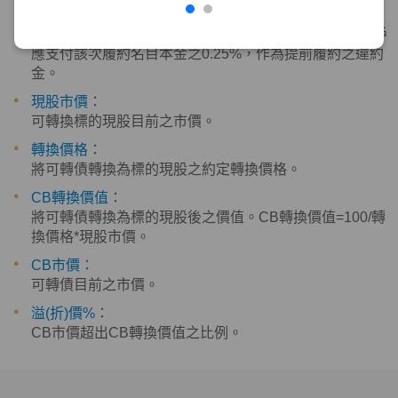
提前CALL回違約金
：
選擇權於承作3個月內不可履約，若於3個月內履約，客戶
應支付該次履約名目本金之0.25%，作為提前履約之違約
金。
現股市價
：
可轉換標的現股目前之市價。
轉換價格
：
將可轉債轉換為標的現股之約定轉換價格。
CB轉換價值
：
將可轉債轉換為標的現股後之價值。CB轉換價值=100/轉
換價格*現股市價。
CB市價
：
可轉債目前之市價。
溢(折)價%
：
CB市價超出CB轉換價值之比例。