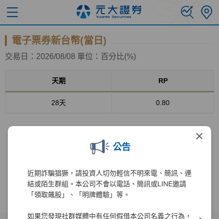
電子票券新台幣(當日)
交易日：2026/08/08 單位：百分比(%)
天期
RP
28天
0.80
×
公告
近期詐騙猖獗，請投資人切勿輕信不明來電、簡訊、連
結或陌生群組。本公司不會以電話、簡訊或LINE邀請
「領取飆股」、「明牌體驗」等。
如果您發現社群媒體中有任何假借本公司名義之行為，