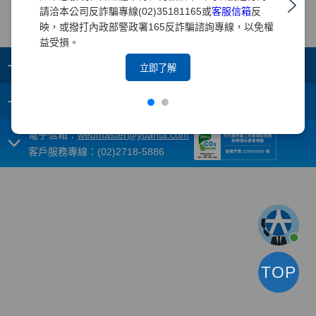
請洽本公司反詐騙專線(02)35181165或
客服信箱
反
映，或撥打內政部警政署165反詐騙諮詢專線，以免權
益受損。
+
集團成員
立即了解
+
重要須知
電子信箱：
webmaster@yuanta.com
客戶服務專線：(02)2718-5886
TOP