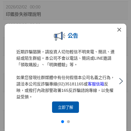
2026/02/02
00:00
印鑑掛失辦理說明
2026/02/02
00:00
×
更換印鑑辦理說明
公告
2025/08/28
15:19
股票贈與過戶作業說明
近期詐騙猖獗，請投資人切勿輕信不明來電、簡訊、連
結或陌生群組。本公司不會以電話、簡訊或LINE邀請
2025/01/16
10:26
「領取飆股」、「明牌體驗」等。
委託他人賣出轉出申請/撤銷申請
如果您發現社群媒體中有任何假借本公司名義之行為，
2024/12/09
14:30
請洽本公司反詐騙專線(02)35181165或
客服信箱
反
股務代理部交通指南
映，或撥打內政部警政署165反詐騙諮詢專線，以免權
益受損。
2024/02/22
14:00
交易稅單影音說明
立即了解
2024/02/22
14:00
繳交印鑑卡影音說明