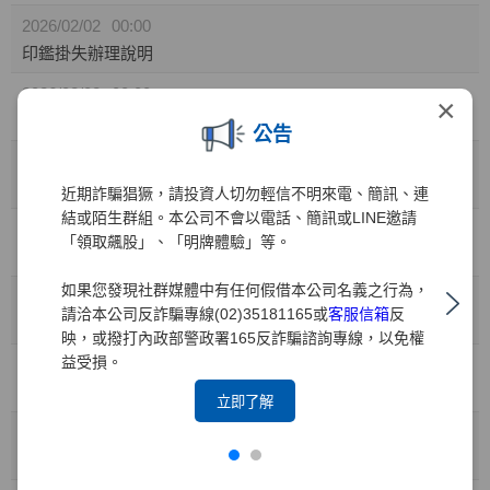
2026/02/02
00:00
印鑑掛失辦理說明
2026/02/02
00:00
×
更換印鑑辦理說明
公告
2025/08/28
15:19
股票贈與過戶作業說明
近期詐騙猖獗，請投資人切勿輕信不明來電、簡訊、連
結或陌生群組。本公司不會以電話、簡訊或LINE邀請
2025/01/16
10:26
「領取飆股」、「明牌體驗」等。
委託他人賣出轉出申請/撤銷申請
如果您發現社群媒體中有任何假借本公司名義之行為，
2024/12/09
14:30
請洽本公司反詐騙專線(02)35181165或
客服信箱
反
股務代理部交通指南
映，或撥打內政部警政署165反詐騙諮詢專線，以免權
益受損。
2024/02/22
14:00
交易稅單影音說明
立即了解
2024/02/22
14:00
繳交印鑑卡影音說明