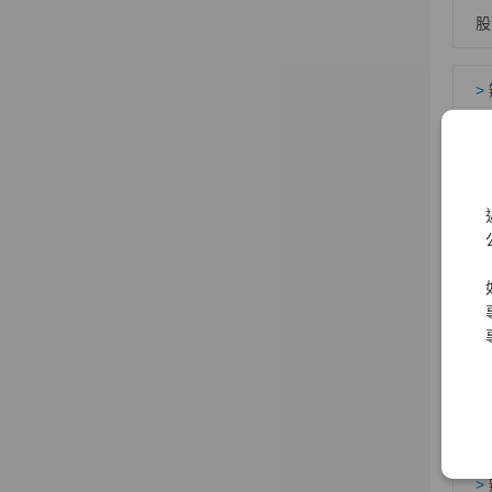
股
>
辦理
出
質
股
股
>