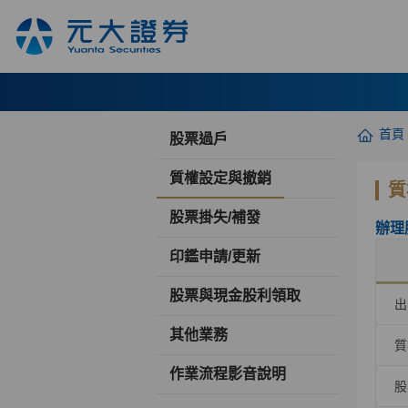
首頁
股票過戶
質權設定與撤銷
質
股票掛失/補發
辦理
印鑑申請/更新
股票與現金股利領取
出
其他業務
質
作業流程影音說明
股