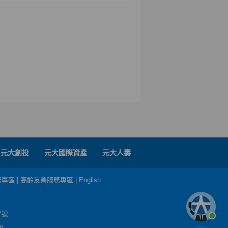
元大創投
元大國際資產
元大人壽
務專區
|
高齡友善服務專區
|
English
7號
m