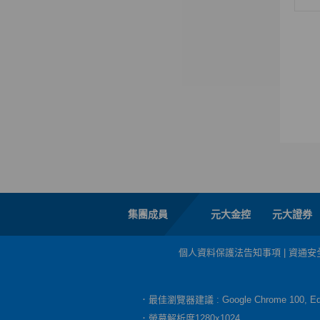
集團成員
元大金控
元大證券
個人資料保護法告知事項
|
資通安
．最佳瀏覽器建議 : Google Chrome 100, 
．螢幕解析度1280x1024