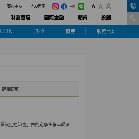
客服中心
人力資源
財富管理
國際金融
期貨
投顧
/ETN
興櫃
債券
股務代理
詳細說明
質權設定通知書」內約定孳生權益歸屬