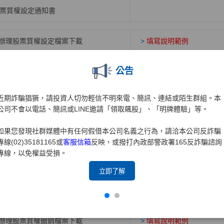
票質權設定通知書
辦理股票質權設定檔案下載
>
填寫說明範例
公告
股票質權撤銷
近期詐騙猖獗，請投資人切勿輕信不明來電、簡訊、連結或陌生群組。本
應備文件
公司不會以電話、簡訊或LINE邀請「領取飆股」、「明牌體驗」等。
質人原留印鑑(已蓋妥者免)
如果您發現社群媒體中有任何假借本公司名義之行為，請洽本公司反詐騙
專線(02)35181165或
客服信箱
反映，或撥打內政部警政署165反詐騙諮詢
權人印鑑(已蓋妥者免)
股票質權撤銷應於「股票
專線，以免權益受損。
領時，需約定孳息未領權
票
立即了解
票質權撤銷通知書
辦理股票質權撤銷檔案下載
>
填寫說明範例