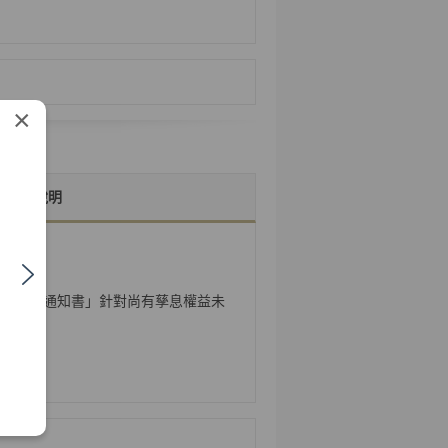
×
詳細說明
質權撤銷通知書」針對尚有孳息權益未
益歸屬