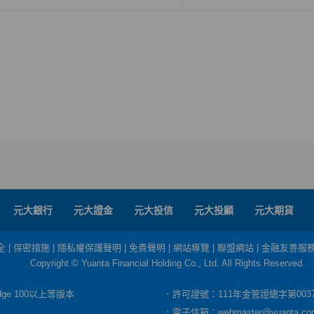
元大銀行
元大證金
元大投信
元大投顧
元大期貨
全
|
保密措施
|
隱私權保護聲明
|
免責聲明
|
網站導覽
|
聯盟網站
|
金融友善服
Copyright © Yuanta Financial Holding Co., Ltd. All Rights Reserved.
Edge 100以上等版本
．許可證號：111年金管證總字第003
．電子信箱：
webmaster@yuanta.co