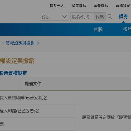
關於元大
營業據點
海外據點
永續發展
證券
台股
代碼
台股
權證
質權設定與撤銷
權設定與撤銷
股票質權設定
應備文件
質人原留印鑑(已蓋妥者免)
權人印鑑(已蓋妥者免)
股票質權設定應於「股票
票