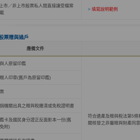
上市／非上市股票私人間直接讓受檔案
>
填寫說明範例
載
股票贈與過戶
應備文件
與人原留印鑑
贈人印章(舊戶為原留印鑑)
票
捐機關出具之贈與稅繳清或免稅證明書
符合遺產及贈與稅法第5條
鑑卡及國民身分證正反面影本一份(舊
關核發之非屬贈與財產同
免附)