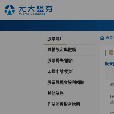
首頁
股票過戶
質權設定與撤銷
股
股票掛失/補發
股東
印鑑申請/更新
股票與現金股利領取
印
其他業務
國
或
作業流程影音說明
留