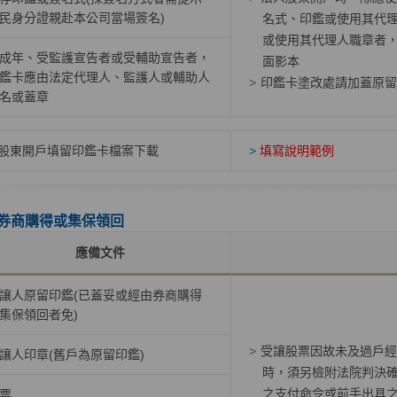
民身分證親赴本公司當場簽名)
名式、印鑑或使用其代
或使用其代理人職章者
成年、受監護宣告者或受輔助宣告者，
面影本
鑑卡應由法定代理人、監護人或輔助人
>
印鑑卡塗改處請加蓋原留
名或蓋章
股東開戶填留印鑑卡檔案下載
>
填寫說明範例
券商購得或集保領回
應備文件
讓人原留印鑑(已蓋妥或經由券商購得
集保領回者免)
>
受讓股票因故未及過戶經
讓人印章(舊戶為原留印鑑)
時，須另檢附法院判決
之支付命令或前手出具之
票