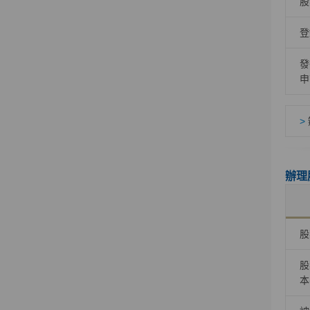
股
登
發
申
>
辦理
股
股
本