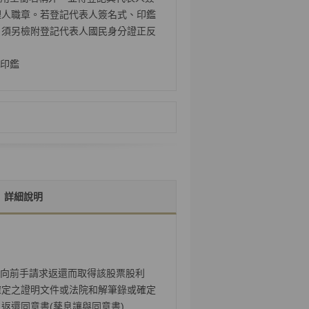
理人職章。若登記代表人簽名式、印鑑
，須另檢附登記代表人國民身分證正反
印鑑
詳細說明
向前手請求返還而取得該股票股利
確定之證明文件或法院和解筆錄或確定
返還同意書(孳息讓與同意書)