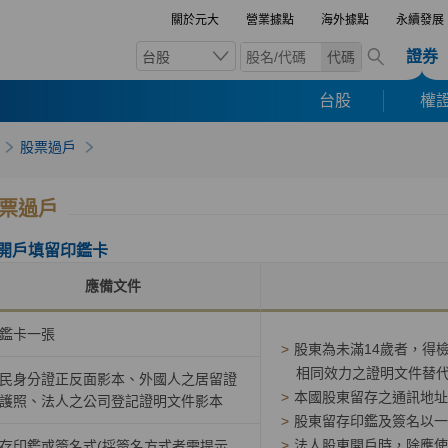
關於元大
營業據點
海外據點
永續發展
證券
台股
代碼
台股
權證
股票過戶
票過戶
開戶填留印鑑卡
應備文件
鑑卡一張
>
股東為未滿14歲者，得
相同效力之證明文件替
民身分證正反面影本、外國人之居留證
>
本國股東留存之通訊地址
護照、法人之公司登記證明文件影本
>
股東留存印鑑及簽名以一
>
法人股東開戶時，除應使
存印鑑或簽名式(採簽名方式者需提示