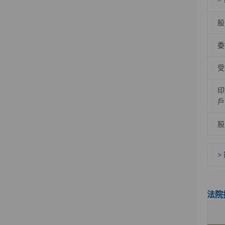
股
委
受
印
戶
股
>
法院