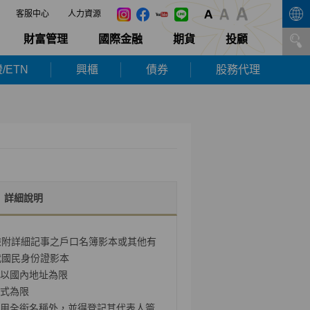
客服中心
人力資源
財富管理
國際金融
期貨
投顧
/ETN
興櫃
債券
股務代理
詳細說明
檢附詳細記事之戶口名簿影本或其他有
代國民身份證影本
以國內地址為限
式為限
用全銜名稱外，並得登記其代表人簽