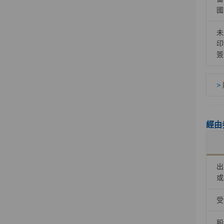
國
未
印
簽
>
經由
出
或
受
股