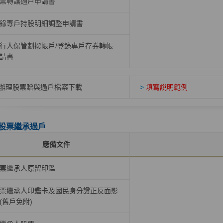
票轉讓過戶申請書
錄專戶持股明細調整申請書
行人保管劃撥帳戶/登錄專戶存券轉帳
請書
辦理股票贈與過戶檔案下載
>
填寫說明範例
股票繼承過戶
應備文件
票繼承人原留印鑑
票繼承人印鑑卡及國民身分證正反面影
(舊戶免附)