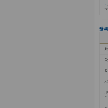
>
下
辦理
贈
受
股
稅
印
戶