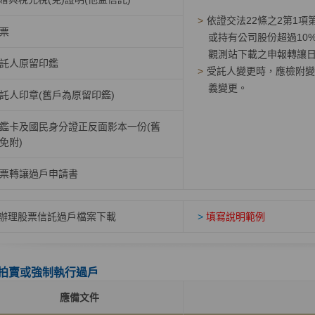
>
依證交法22條之2第1
票
或持有公司股份超過10
觀測站下載之申報轉讓
託人原留印鑑
>
受託人變更時，應檢附變
義變更。
託人印章(舊戶為原留印鑑)
鑑卡及國民身分證正反面影本一份(舊
免附)
票轉讓過戶申請書
辦理股票信託過戶檔案下載
>
填寫說明範例
拍賣或強制執行過戶
應備文件