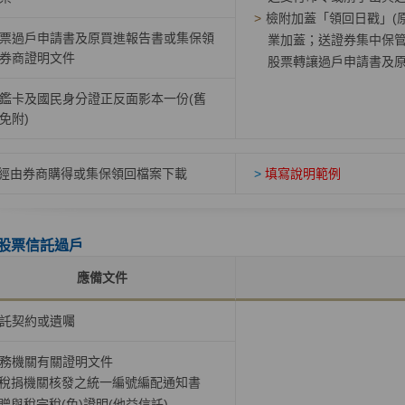
>
檢附加蓋「領回日戳」(
票過戶申請書及原買進報告書或集保領
業加蓋；送證券集中保管
券商證明文件
股票轉讓過戶申請書及
鑑卡及國民身分證正反面影本一份(舊
免附)
經由券商購得或集保領回檔案下載
>
填寫說明範例
股票信託過戶
應備文件
託契約或遺囑
務機關有關證明文件
稅捐機關核發之統一編號編配通知書
贈與稅完稅(免)證明(他益信託)