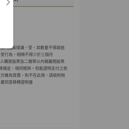
私人間直接讓、受，其數量不得超過
、受行為，相隔不得少於三個月
人購買股票及二親等以內親屬間股票
條規定，視同贈與。但能證明支付之款
雙方確為買賣，則不在此限，請檢附稅
財產同意移轉證明書