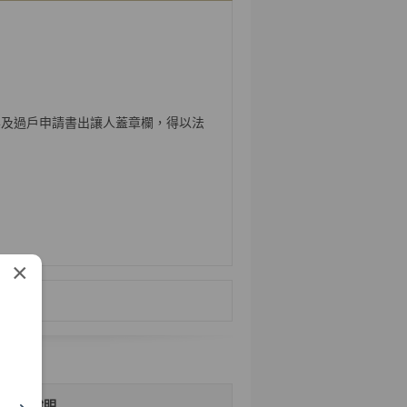
票及過戶申請書出讓人蓋章欄，得以法
×
詳細說明