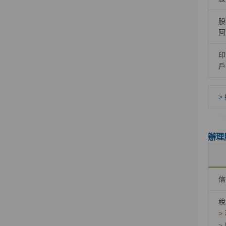
股
回
印
戶
>
辦理
信
稅
>
>