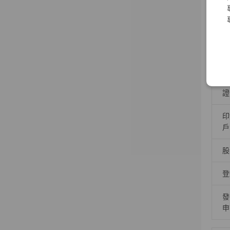
出
受
股
證
印
戶
股
登
發
申