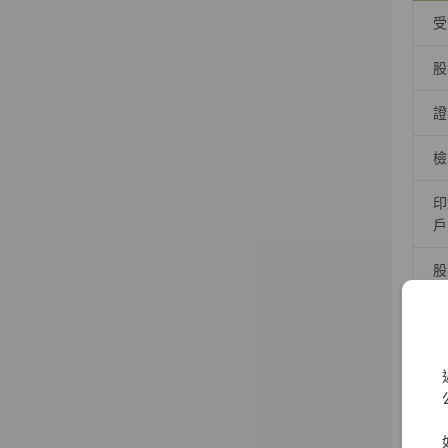
受
股
證
檢
印
戶
股
>
上市