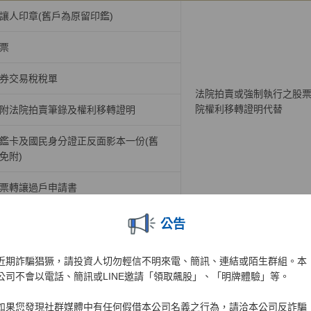
讓人印章(舊戶為原留印鑑)
票
券交易稅稅單
法院拍賣或強制執行之股
院權利移轉證明代替
附法院拍賣筆錄及權利移轉證明
鑑卡及國民身分證正反面影本一份(舊
免附)
票轉讓過戶申請書
公告
法院拍賣或強制執行過戶檔案下載
>
填寫說明範例
近期詐騙猖獗，請投資人切勿輕信不明來電、簡訊、連結或陌生群組。本
公司不會以電話、簡訊或LINE邀請「領取飆股」、「明牌體驗」等。
／非上市股票私人間直接讓受
如果您發現社群媒體中有任何假借本公司名義之行為，請洽本公司反詐騙
應備文件