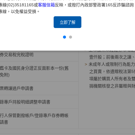
專線(02)35181165或
客服信箱
反映，或撥打內政部警政署165反詐騙諮詢
專線，以免權益受損。
讓人原留印鑑(已蓋妥者免)
立即了解
讓人印章(舊戶為原留印鑑)
票
>
上市股票未經證券市場之
券交易稅完稅證明
壹仟股；前後兩次之讓
>
未成年人或限制行為能力
鑑卡及國民身分證正反面影本一份(舊
之買賣，依遺贈稅法第5
免附)
項屬於購買人所有者及
捐機關核發之非屬贈與
票轉讓過戶申請書
錄專戶持股明細調整申請書
行人保管劃撥帳戶/登錄專戶存券轉帳
請書