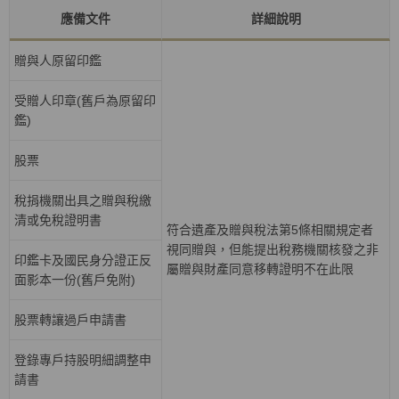
應備文件
詳細說明
贈與人原留印鑑
受贈人印章(舊戶為原留印
鑑)
股票
稅捐機關出具之贈與稅繳
清或免稅證明書
符合遺產及贈與稅法第5條相關規定者
視同贈與，但能提出稅務機關核發之非
印鑑卡及國民身分證正反
屬贈與財產同意移轉證明不在此限
面影本一份(舊戶免附)
股票轉讓過戶申請書
登錄專戶持股明細調整申
請書