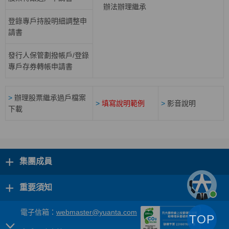
辦法辦理繼承
登錄專戶持股明細調整申
請書
發行人保管劃撥帳戶/登錄
專戶存券轉帳申請書
>
辦理股票繼承過戶檔案
>
填寫說明範例
>
影音說明
下載
+
集團成員
+
重要須知
電子信箱：
webmaster@yuanta.com
TOP