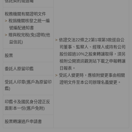
信託契約或遺囑
稅務機關有關證明文件
>
稅捐機關核發之統一編
號編配通知書
>
贈與稅完稅(免)證明(他
>
依證交法22條之2第1項第3款逕自公
益信託)
司董事、監察人、經理人或持有公司
股份超過10%之股東轉讓取得，須另
股票
檢附公開資訊觀測站下載之申報轉讓
日報表。
委託人原留印鑑
>
受託人變更時，應檢附變更事由相關
受託人印章(舊戶為原留印
證明文件至本公司辦理名義變更。
鑑)
印鑑卡及國民身分證正反
面影本一份(舊戶免附)
股票轉讓過戶申請書