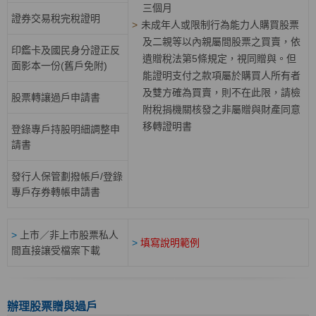
三個月
證券交易稅完稅證明
>
未成年人或限制行為能力人購買股票
及二親等以內親屬間股票之買賣，依
印鑑卡及國民身分證正反
遺贈稅法第5條規定，視同贈與。但
面影本一份(舊戶免附)
能證明支付之款項屬於購買人所有者
及雙方確為買賣，則不在此限，請檢
股票轉讓過戶申請書
附稅捐機關核發之非屬贈與財產同意
移轉證明書
登錄專戶持股明細調整申
請書
發行人保管劃撥帳戶/登錄
專戶存券轉帳申請書
>
上市／非上市股票私人
>
填寫說明範例
間直接讓受檔案下載
辦理股票贈與過戶