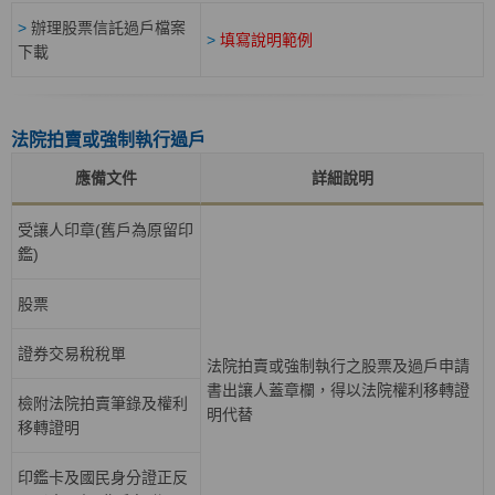
>
辦理股票信託過戶檔案
>
填寫說明範例
下載
法院拍賣或強制執行過戶
應備文件
詳細說明
受讓人印章(舊戶為原留印
鑑)
股票
證券交易稅稅單
法院拍賣或強制執行之股票及過戶申請
書出讓人蓋章欄，得以法院權利移轉證
檢附法院拍賣筆錄及權利
明代替
移轉證明
印鑑卡及國民身分證正反