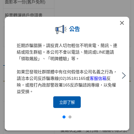
面影本一份(舊戶免附)
股票轉讓過戶申請書
×
公告
>
法院拍賣或強制執行過
>
填寫說明範例
戶檔案下載
近期詐騙猖獗，請投資人切勿輕信不明來電、簡訊、連
結或陌生群組。本公司不會以電話、簡訊或LINE邀請
「領取飆股」、「明牌體驗」等。
上市／非上市股票私人間直接讓受
如果您發現社群媒體中有任何假借本公司名義之行為，
應備文件
詳細說明
請洽本公司反詐騙專線(02)35181165或
客服信箱
反
映，或撥打內政部警政署165反詐騙諮詢專線，以免權
出讓人原留印鑑(已蓋妥者
益受損。
免)
立即了解
受讓人印章(舊戶為原留印
鑑)
>
上市股票未經證券市場之私人間直接
讓、受，其數量不得超過壹仟股；前
股票
後兩次之讓、受行為，相隔不得少於