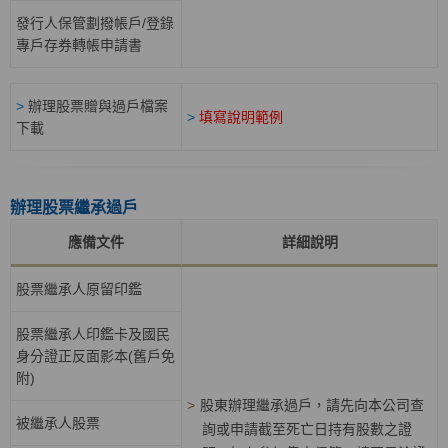
發行人保管劃撥帳戶/登錄
專戶存券轉帳申請書
>
辦理股票贈與過戶檔案
>
填寫說明範例
下載
辦理股票繼承過戶
應備文件
詳細說明
股票繼承人原留印鑑
股票繼承人印鑑卡及國民
身分證正反面影本(舊戶免
附)
>
股東辦理繼承過戶，請先向本公司查
被繼承人股票
詢或申請截至死亡日持有股數之證