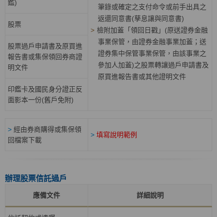
鑑)
筆錄或確定之支付命令或前手出具之
返還同意書(孳息讓與同意書)
股票
>
檢附加蓋「領回日戳」(原送證券金融
事業保管，由證券金融事業加蓋；送
股票過戶申請書及原買進
證券集中保管事業保管，由該事業之
報告書或集保領回券商證
參加人加蓋)之股票轉讓過戶申請書及
明文件
原買進報告書或其他證明文件
印鑑卡及國民身分證正反
面影本一份(舊戶免附)
>
經由券商購得或集保領
>
填寫說明範例
回檔案下載
辦理股票信託過戶
應備文件
詳細說明