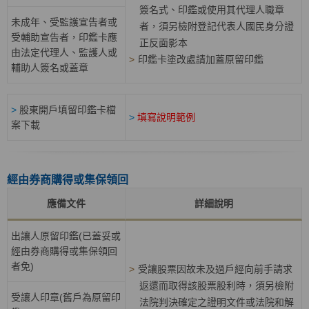
簽名式、印鑑或使用其代理人職章
未成年、受監護宣告者或
者，須另檢附登記代表人國民身分證
受輔助宣告者，印鑑卡應
正反面影本
由法定代理人、監護人或
>
印鑑卡塗改處請加蓋原留印鑑
輔助人簽名或蓋章
>
股東開戶填留印鑑卡檔
>
填寫說明範例
案下載
經由券商購得或集保領回
應備文件
詳細說明
出讓人原留印鑑(已蓋妥或
經由券商購得或集保領回
者免)
>
受讓股票因故未及過戶經向前手請求
返還而取得該股票股利時，須另檢附
受讓人印章(舊戶為原留印
法院判決確定之證明文件或法院和解