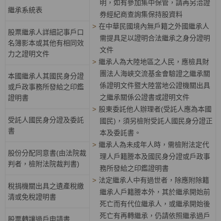
明，如有參加集中保管，請再另洽證
繼承系統表
券經紀商查詢集保持股資料
>
在中華民國境內無戶籍之外國繼承人
股票繼承人詳細記事戶口
需提具足以證明合法繼承之身分證明
名簿影本或其他有相同效
文件
力之證明文件
>
繼承人為大陸地區之人民，應檢具財
團法人海峽交流基金會驗證之繼承關
本國繼承人其國民身分證
係證明文件暨大陸當地公證機關出具
或戶政事務所發給之印鑑
之繼承關係公證書或證明文件
證明書
>
股東委託他人辦理者(受託人應為本國
受託人國民身分證及委託
國民)，須另檢附受託人國民身分證正
書
本及委託書。
>
繼承人為未成年人時，需檢附法定代
股份分配同意書(由法院裁
理人戶籍謄本及國民身分證或戶政事
判者，檢附法院裁判書)
務所發給之印鑑證明書
>
法定繼承人中有過世者，除應附除籍
稅捐機關出具之遺產稅繳
繼承人戶籍謄本外，其於繼承開始前
清或免稅證明書
死亡而有代位繼承人，或繼承開始後
死亡有再轉繼承，仍請依照繼承過戶
股票轉讓過戶申請書