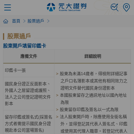
首頁
股票過戶
股票過戶
股東開戶填留印鑑卡
應備文件
詳細說明
印鑑卡一張
>
股東為未滿14歲者，得檢附詳細記事
之戶口名簿影本或其他有相同效力之
國民身分證正反面影本、
證明文件替代國民身份證影本
外國人之居留證或護照、
>
本國股東留存之通訊地址以國內地址
法人之公司登記證明文件
為限
影本
>
股東留存印鑑及簽名以一式為限
>
法人股東開戶時，除應使用全銜名稱
留存印鑑或簽名式(採簽名
方式者需提示國民身分證
外，並得登記其代表人簽名式、印鑑
親赴本公司當場簽名)
或使用其代理人職章。若登記代表人