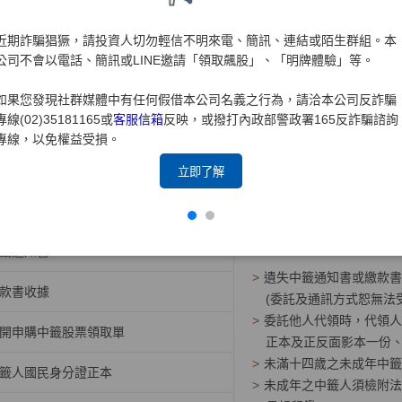
請書(適用採無實體股票發行之公司)
近期詐騙猖獗，請投資人切勿輕信不明來電、簡訊、連結或陌生群組。本
公司不會以電話、簡訊或LINE邀請「領取飆股」、「明牌體驗」等。
領取增資股票檔案下載
>
填寫說明範例
如果您發現社群媒體中有任何假借本公司名義之行為，請洽本公司反詐騙
專線(02)35181165或
客服信箱
反映，或撥打內政部警政署165反詐騙諮詢
公開申購中籤股票
專線，以免權益受損。
應備文件
立即了解
留印鑑
籤通知書
>
遺失中籤通知書或繳款書
款書收據
(委託及通訊方式恕無法
>
委託他人代領時，代領人
開申購中籤股票領取單
正本及正反面影本一份
>
未滿十四歲之未成年中籤
籤人國民身分證正本
>
未成年之中籤人須檢附法