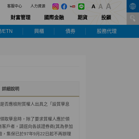
客服中心
人力資源
財富管理
國際金融
期貨
投顧
/ETN
興櫃
債券
股務代理
詳細說明
是否應檢附質權人出具之「設質孳息
領取孳息時，除了要求質權人應於領
商客戶者，請逕向各該證券商(其為參加
驗，集保已於97年9月22日起不再辦理