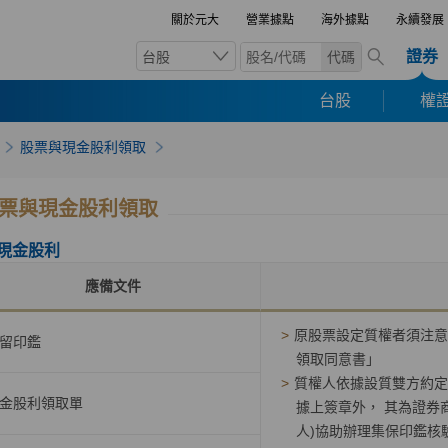
關於元大
營業據點
海外據點
永續發展
證券
台股
代碼
台股
權證
股票與現金股利領取
票與現金股利領取
現金股利
應備文件
>
原股票設定質權者須注意
留印鑑
領取同意書」
>
質權人依據設質雙方約定
金股利領取單
據上簽章外， 其為證券
人)協助辦理集保印鑑核