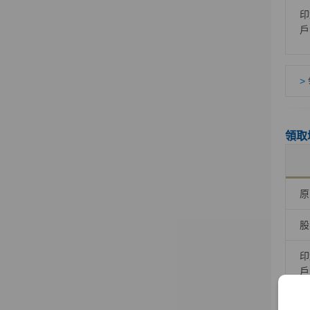
印
戶
>
領取
原
股
印
戶
發