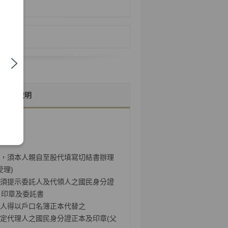
詳細說明
，須本人親自至股代填寫切結書辦理
受理)
須提示委託人及代領人之國民身分證
、印章及委託書
人得以戶口名簿正本代替之
定代理人之國民身分證正本及印章(父