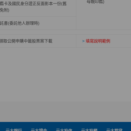
母親印鑑)
鑑卡及國民身分證正反面影本一份(舊
免附)
託書(委託他人辦理時)
領取公開申購中籤股票案下載
>
填寫說明範例
元大銀行
元大證金
元大投信
元大投顧
元大期貨