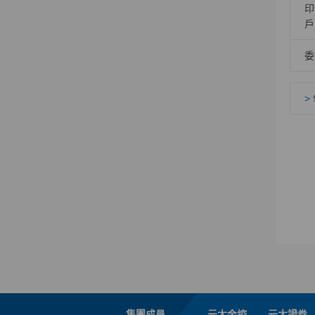
印
戶
委
>
集團成員
元大金控
元大證券