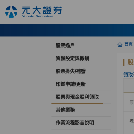
首頁
股票過戶
質權設定與撤銷
股
股票掛失/補發
領取
印鑑申請/更新
股票與現金股利領取
原
其他業務
現
作業流程影音說明