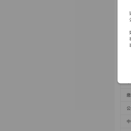
申
>
領取
原
中
繳
公
中