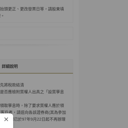
抬頭更正、更改發票日等，請股東填
理。
詳細說明
先將稅款結清
是否應檢附質權人出具之「設質孳息
領取孳息時，除了要求質權人應於領
客戶者，請逕向各該證券商(其為參加
×
驗，集保已於97年9月22日起不再辦理