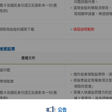
印鑑核驗作業。
鑑卡及國民身分證正反面影本一份(舊
>
當現金股利需取消禁背、
免附)
寫相關申請書，俾憑辦
領取現金股利檔案下載
>
填寫說明範例
增資股票
應備文件
留印鑑
>
僑外股東領取股票時，須
>
原股票設定質權者須注意
票領取單
領取同意書」
>
質權人依據設質雙方約定
鑑卡及國民身分證正反面影本一份(舊
免附)
據上簽章外，其為證券商
人)協助辦理集保印鑑核
行人保管劃撥帳戶/登錄專戶存券轉帳
公告
印鑑核驗作業。