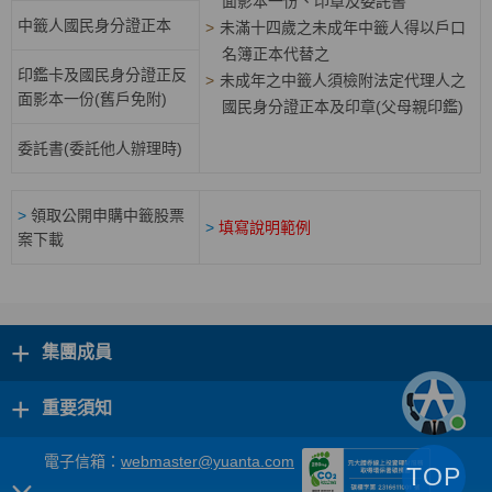
面影本一份、印章及委託書
中籤人國民身分證正本
>
未滿十四歲之未成年中籤人得以戶口
名簿正本代替之
印鑑卡及國民身分證正反
>
未成年之中籤人須檢附法定代理人之
面影本一份(舊戶免附)
國民身分證正本及印章(父母親印鑑)
委託書(委託他人辦理時)
>
領取公開申購中籤股票
>
填寫說明範例
案下載
+
集團成員
+
重要須知
電子信箱：
webmaster@yuanta.com
TOP