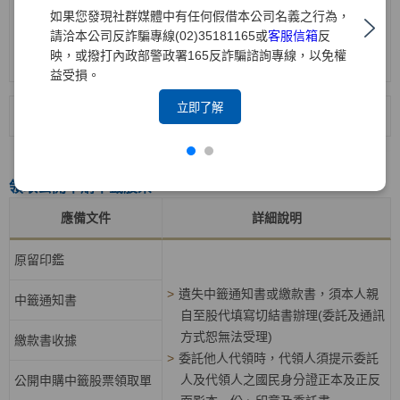
發行人保管劃撥帳戶/登錄
如果您發現社群媒體中有任何假借本公司名義之行為，
證券商(其為參加人)協助辦理集保印
專戶存券轉帳申請書(適用
請洽本公司反詐騙專線(02)35181165或
客服信箱
反
鑑核驗，集保已於97年9月22日起不
採無實體股票發行之公司)
映，或撥打內政部警政署165反詐騙諮詢專線，以免權
再辦理印鑑核驗作業。
益受損。
立即了解
>
領取增資股票檔案下載
>
填寫說明範例
領取公開申購中籤股票
應備文件
詳細說明
原留印鑑
>
遺失中籤通知書或繳款書，須本人親
中籤通知書
自至股代填寫切結書辦理(委託及通訊
方式恕無法受理)
繳款書收據
>
委託他人代領時，代領人須提示委託
人及代領人之國民身分證正本及正反
公開申購中籤股票領取單