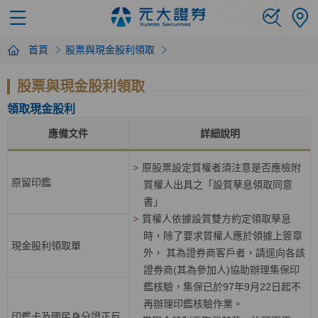
首頁
股票與現金股利領取
股票與現金股利領取
領取現金股利
應備文件
詳細說明
>
原股票設定質權者須注意是否應檢附
原留印鑑
質權人出具之「設質孳息領取同意
書」
>
質權人依據設質雙方約定領取孳息
時，除了要求質權人應於領據上簽章
現金股利領取單
外， 其為證券商客戶者，請逕向各該
證券商(其為參加人)協助辦理集保印
鑑核驗，集保已於97年9月22日起不
再辦理印鑑核驗作業。
印鑑卡及國民身分證正反