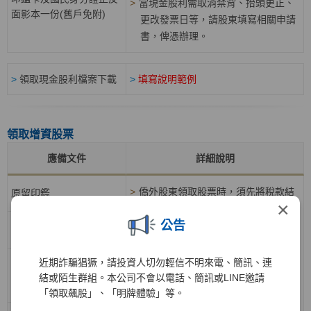
>
當現金股利需取消禁背、抬頭更正、
面影本一份(舊戶免附)
更改發票日等，請股東填寫相關申請
書，俾憑辦理。
>
領取現金股利檔案下載
>
填寫說明範例
領取增資股票
應備文件
詳細說明
>
僑外股東領取股票時，須先將稅款結
原留印鑑
×
清
公告
>
原股票設定質權者須注意是否應檢附
股票領取單
質權人出具之「設質孳息領取同意
書」
近期詐騙猖獗，請投資人切勿輕信不明來電、簡訊、連
印鑑卡及國民身分證正反
>
質權人依據設質雙方約定領取孳息
結或陌生群組。本公司不會以電話、簡訊或LINE邀請
面影本一份(舊戶免附)
時，除了要求質權人應於領據上簽章
「領取飆股」、「明牌體驗」等。
外，其為證券商客戶者，請逕向各該