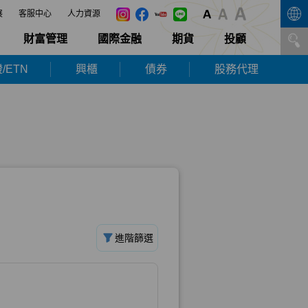
展
客服中心
人力資源
財富管理
國際金融
期貨
投顧
/ETN
興櫃
債券
股務代理