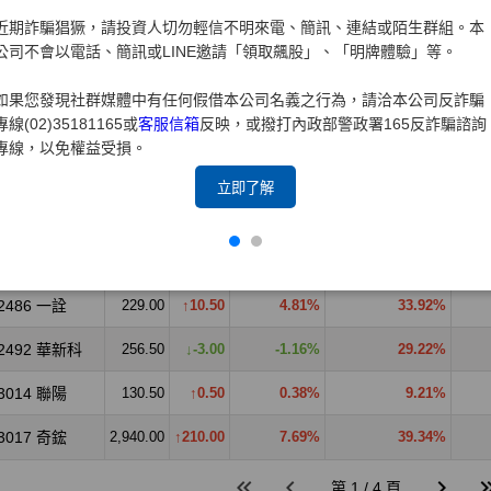
近期詐騙猖獗，請投資人切勿輕信不明來電、簡訊、連結或陌生群組。本
公司不會以電話、簡訊或LINE邀請「領取飆股」、「明牌體驗」等。
如果您發現社群媒體中有任何假借本公司名義之行為，請洽本公司反詐騙
專線(02)35181165或
客服信箱
反映，或撥打內政部警政署165反詐騙諮詢
專線，以免權益受損。
立即了解