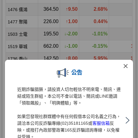
×
公告
近期詐騙猖獗，請投資人切勿輕信不明來電、簡訊、連
結或陌生群組。本公司不會以電話、簡訊或LINE邀請
「領取飆股」、「明牌體驗」等。
如果您發現社群媒體中有任何假借本公司名義之行為，
請洽本公司反詐騙專線(02)35181165或
客服信箱
反
映，或撥打內政部警政署165反詐騙諮詢專線，以免權
益受損。