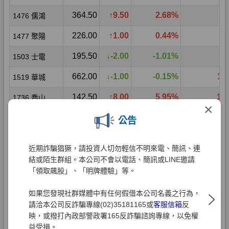
×
公告
近期詐騙猖獗，請投資人切勿輕信不明來電、簡訊、連
結或陌生群組。本公司不會以電話、簡訊或LINE邀請
「領取飆股」、「明牌體驗」等。
如果您發現社群媒體中有任何假借本公司名義之行為，
請洽本公司反詐騙專線(02)35181165或
客服信箱
反
映，或撥打內政部警政署165反詐騙諮詢專線，以免權
益受損。