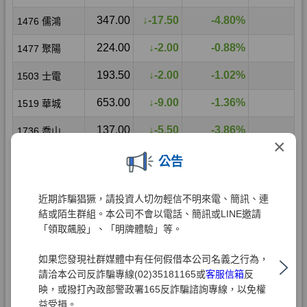
×
公告
近期詐騙猖獗，請投資人切勿輕信不明來電、簡訊、連
結或陌生群組。本公司不會以電話、簡訊或LINE邀請
「領取飆股」、「明牌體驗」等。
如果您發現社群媒體中有任何假借本公司名義之行為，
請洽本公司反詐騙專線(02)35181165或
客服信箱
反
映，或撥打內政部警政署165反詐騙諮詢專線，以免權
益受損。