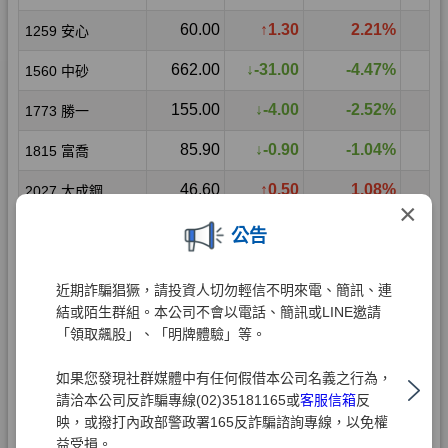
×
公告
近期詐騙猖獗，請投資人切勿輕信不明來電、簡訊、連
結或陌生群組。本公司不會以電話、簡訊或LINE邀請
「領取飆股」、「明牌體驗」等。
如果您發現社群媒體中有任何假借本公司名義之行為，
請洽本公司反詐騙專線(02)35181165或
客服信箱
反
映，或撥打內政部警政署165反詐騙諮詢專線，以免權
益受損。