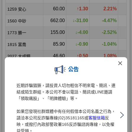
×
公告
近期詐騙猖獗，請投資人切勿輕信不明來電、簡訊、連
結或陌生群組。本公司不會以電話、簡訊或LINE邀請
「領取飆股」、「明牌體驗」等。
如果您發現社群媒體中有任何假借本公司名義之行為，
請洽本公司反詐騙專線(02)35181165或
客服信箱
反
映，或撥打內政部警政署165反詐騙諮詢專線，以免權
益受損。