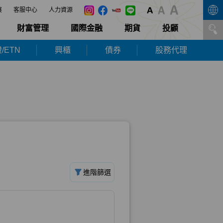
展
客服中心
人力資源
財富管理
國際金融
期貨
投顧
/ETN
興櫃
債券
股務代理