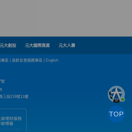
元大創投
元大國際資產
元大人壽
務專區
|
高齡友善服務專區
|
English
7號
m
三段219號11樓
TOP