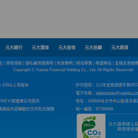
元大銀行
元大證金
元大投信
元大投顧
元大期貨
全
|
保密措施
|
隱私權保護聲明
|
免責聲明
|
網站導覽
|
聯盟網站
|
金融友善服
Copyright © Yuanta Financial Holding Co., Ltd. All Rights Reserved.
dge 100以上等版本
．許可證號：111年金管證總字第003
．電子信箱：
webmaster@yuanta.co
ONEY/錢塘潮公司提供
．地址：104506台北市中山區南京東路
將網站內容轉載於任何形式媒體
．統一編號：97160609