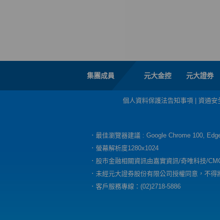
集團成員
元大金控
元大證券
個人資料保護法告知事項
|
資通安
．最佳瀏覽器建議 : Google Chrome 100, E
．螢幕解析度1280x1024
．股市金融相關資訊由嘉實資訊/奇唯科技/CM
．未經元大證券股份有限公司授權同意，不得
．客戶服務專線：(02)2718-5886