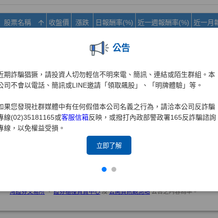
公告
近期詐騙猖獗，請投資人切勿輕信不明來電、簡訊、連結或陌生群組。本
公司不會以電話、簡訊或LINE邀請「領取飆股」、「明牌體驗」等。
如果您發現社群媒體中有任何假借本公司名義之行為，請洽本公司反詐騙
專線(02)35181165或
客服信箱
反映，或撥打內政部警政署165反詐騙諮詢
專線，以免權益受損。
立即了解