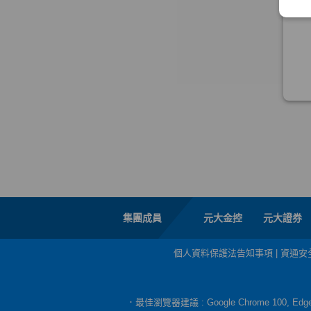
集團成員
元大金控
元大證券
個人資料保護法告知事項
|
資通安
．最佳瀏覽器建議 : Google Chrome 100, E