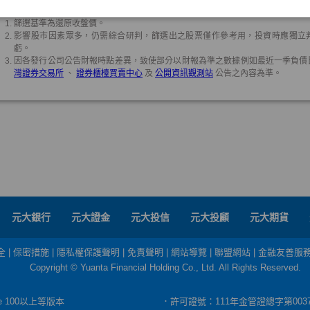
元大銀行
元大證金
元大投信
元大投顧
元大期貨
全
|
保密措施
|
隱私權保護聲明
|
免責聲明
|
網站導覽
|
聯盟網站
|
金融友善服
Copyright © Yuanta Financial Holding Co., Ltd. All Rights Reserved.
dge 100以上等版本
．許可證號：111年金管證總字第003