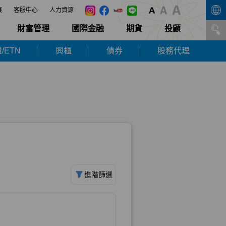
展
客服中心
人力資源
財富管理
國際金融
期貨
投顧
/ETN
興櫃
債券
股務代理