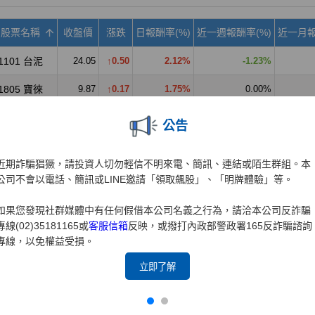
公告
近期詐騙猖獗，請投資人切勿輕信不明來電、簡訊、連結或陌生群組。本
公司不會以電話、簡訊或LINE邀請「領取飆股」、「明牌體驗」等。
如果您發現社群媒體中有任何假借本公司名義之行為，請洽本公司反詐騙
專線(02)35181165或
客服信箱
反映，或撥打內政部警政署165反詐騙諮詢
專線，以免權益受損。
立即了解