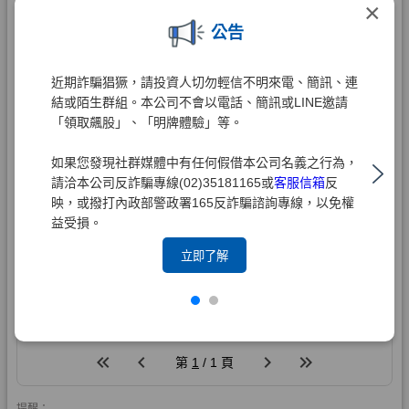
×
公告
近期詐騙猖獗，請投資人切勿輕信不明來電、簡訊、連
結或陌生群組。本公司不會以電話、簡訊或LINE邀請
「領取飆股」、「明牌體驗」等。
如果您發現社群媒體中有任何假借本公司名義之行為，
請洽本公司反詐騙專線(02)35181165或
客服信箱
反
映，或撥打內政部警政署165反詐騙諮詢專線，以免權
益受損。
立即了解