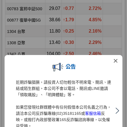
×
公告
近期詐騙猖獗，請投資人切勿輕信不明來電、簡訊、連
結或陌生群組。本公司不會以電話、簡訊或LINE邀請
「領取飆股」、「明牌體驗」等。
如果您發現社群媒體中有任何假借本公司名義之行為，
請洽本公司反詐騙專線(02)35181165或
客服信箱
反
映，或撥打內政部警政署165反詐騙諮詢專線，以免權
益受損。