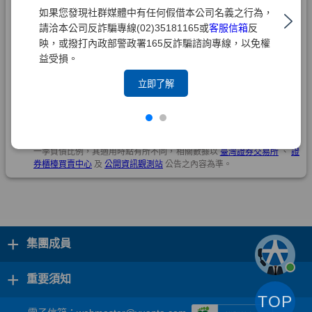
如果您發現社群媒體中有任何假借本公司名義之行為，
請洽本公司反詐騙專線(02)35181165或
客服信箱
反
映，或撥打內政部警政署165反詐騙諮詢專線，以免權
益受損。
立即了解
+
集團成員
+
重要須知
TOP