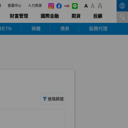
展
客服中心
人力資源
財富管理
國際金融
期貨
投顧
/ETN
興櫃
債券
股務代理