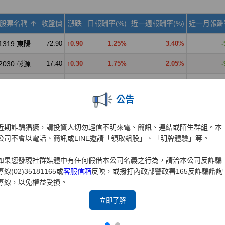
公告
近期詐騙猖獗，請投資人切勿輕信不明來電、簡訊、連結或陌生群組。本
公司不會以電話、簡訊或LINE邀請「領取飆股」、「明牌體驗」等。
如果您發現社群媒體中有任何假借本公司名義之行為，請洽本公司反詐騙
專線(02)35181165或
客服信箱
反映，或撥打內政部警政署165反詐騙諮詢
專線，以免權益受損。
立即了解