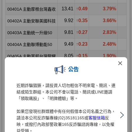
×
公告
近期詐騙猖獗，請投資人切勿輕信不明來電、簡訊、連
結或陌生群組。本公司不會以電話、簡訊或LINE邀請
「領取飆股」、「明牌體驗」等。
如果您發現社群媒體中有任何假借本公司名義之行為，
請洽本公司反詐騙專線(02)35181165或
客服信箱
反
映，或撥打內政部警政署165反詐騙諮詢專線，以免權
益受損。