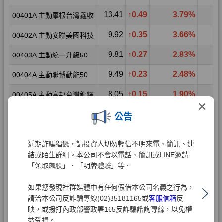
×
公告
近期詐騙猖獗，請投資人切勿輕信不明來電、簡訊、連
結或陌生群組。本公司不會以電話、簡訊或LINE邀請
「領取飆股」、「明牌體驗」等。
如果您發現社群媒體中有任何假借本公司名義之行為，
請洽本公司反詐騙專線(02)35181165或
客服信箱
反
映，或撥打內政部警政署165反詐騙諮詢專線，以免權
益受損。