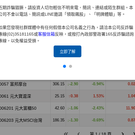
近期詐騙猖獗，請投資人切勿輕信不明來電、簡訊、連結或陌生群組。本
公司不會以電話、簡訊或LINE邀請「領取飆股」、「明牌體驗」等。
如果您發現社群媒體中有任何假借本公司名義之行為，請洽本公司反詐騙
專線(02)35181165或
客服信箱
反映，或撥打內政部警政署165反詐騙諮詢
專線，以免權益受損。
立即了解