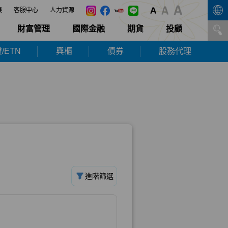
展
客服中心
人力資源
財富管理
國際金融
期貨
投顧
/ETN
興櫃
債券
股務代理