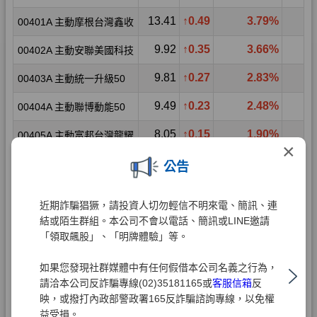
×
公告
近期詐騙猖獗，請投資人切勿輕信不明來電、簡訊、連
結或陌生群組。本公司不會以電話、簡訊或LINE邀請
「領取飆股」、「明牌體驗」等。
如果您發現社群媒體中有任何假借本公司名義之行為，
請洽本公司反詐騙專線(02)35181165或
客服信箱
反
映，或撥打內政部警政署165反詐騙諮詢專線，以免權
益受損。