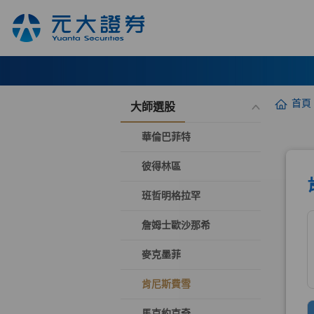
首頁
大師選股
華倫巴菲特
彼得林區
班哲明格拉罕
詹姆士歐沙那希
麥克墨菲
肯尼斯費雪
馬克約克奇