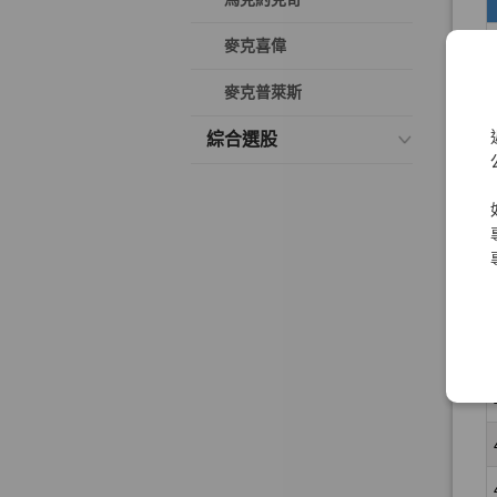
麥克喜偉
麥克普萊斯
綜合選股