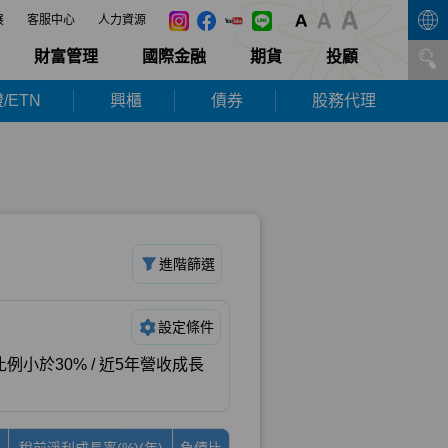
展
客服中心
人力資源
財富管理
國際金融
期貨
投顧
/ETN
興櫃
債券
股務代理