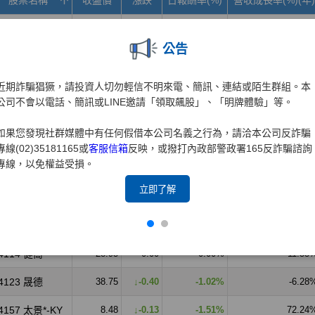
公告
近期詐騙猖獗，請投資人切勿輕信不明來電、簡訊、連結或陌生群組。本
公司不會以電話、簡訊或LINE邀請「領取飆股」、「明牌體驗」等。
如果您發現社群媒體中有任何假借本公司名義之行為，請洽本公司反詐騙
專線(02)35181165或
客服信箱
反映，或撥打內政部警政署165反詐騙諮詢
專線，以免權益受損。
立即了解