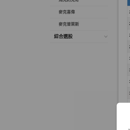
麥克喜偉
麥克普萊斯
綜合選股