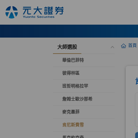
首頁
大師選股
華倫巴菲特
彼得林區
班哲明格拉罕
詹姆士歐沙那希
麥克墨菲
肯尼斯費雪
馬克約克奇