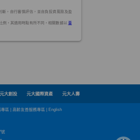
元大創投
元大國際資產
元大人壽
務專區
|
高齡友善服務專區
|
English
7號
m