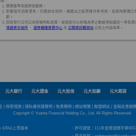
元大銀行
元大證金
元大投信
元大投顧
元大期貨
全
|
保密措施
|
隱私權保護聲明
|
免責聲明
|
網站導覽
|
聯盟網站
|
金融友善服
Copyright © Yuanta Financial Holding Co., Ltd. All Rights Reserved.
dge 100以上等版本
．許可證號：111年金管證總字第003
．電子信箱：
webmaster@yuanta.co