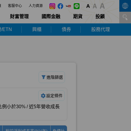
展
客服中心
人力資源
財富管理
國際金融
期貨
投顧
/ETN
興櫃
債券
股務代理