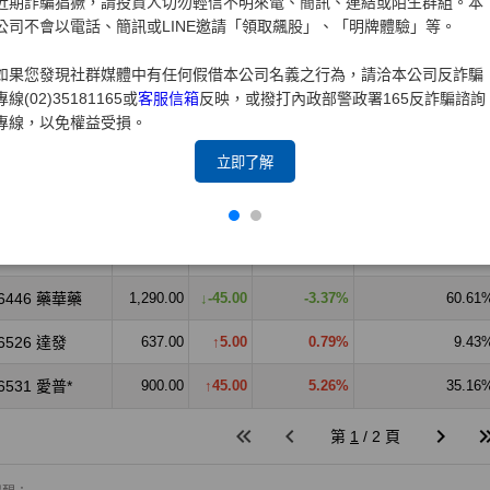
近期詐騙猖獗，請投資人切勿輕信不明來電、簡訊、連結或陌生群組。本
公司不會以電話、簡訊或LINE邀請「領取飆股」、「明牌體驗」等。
如果您發現社群媒體中有任何假借本公司名義之行為，請洽本公司反詐騙
專線(02)35181165或
客服信箱
反映，或撥打內政部警政署165反詐騙諮詢
專線，以免權益受損。
立即了解