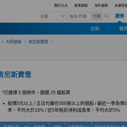
關於元大
營業據點
海外據點
永續發
證券
台股
代碼
台股
權證
大師選股
肯尼斯費雪