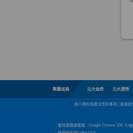
集團成員
元大金控
元大證券
個人資料保護法告知事項
|
資通安
．最佳瀏覽器建議 : Google Chrome 100, E
．螢幕解析度1280x1024