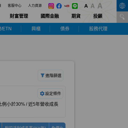
展
客服中心
人力資源
財富管理
國際金融
期貨
投顧
/ETN
興櫃
債券
股務代理