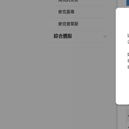
麥克喜偉
麥克普萊斯
綜合選股