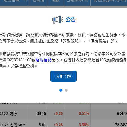
公告
近期詐騙猖獗，請投資人切勿輕信不明來電、簡訊、連結或陌生群組。本
公司不會以電話、簡訊或LINE邀請「領取飆股」、「明牌體驗」等。
如果您發現社群媒體中有任何假借本公司名義之行為，請洽本公司反詐騙
專線(02)35181165或
客服信箱
反映，或撥打內政部警政署165反詐騙諮詢
專線，以免權益受損。
立即了解