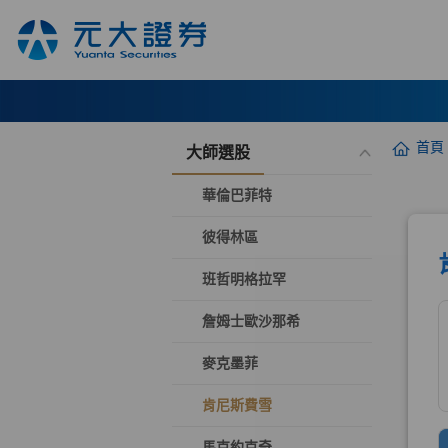
首頁
大師選股
華倫巴菲特
彼得林區
班哲明格拉罕
詹姆士歐沙那希
麥克墨菲
肯尼斯費雪
馬克約克奇