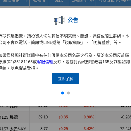
公告
近期詐騙猖獗，請投資人切勿輕信不明來電、簡訊、連結或陌生群組。本
公司不會以電話、簡訊或LINE邀請「領取飆股」、「明牌體驗」等。
如果您發現社群媒體中有任何假借本公司名義之行為，請洽本公司反詐騙
專線(02)35181165或
客服信箱
反映，或撥打內政部警政署165反詐騙諮詢
專線，以免權益受損。
立即了解