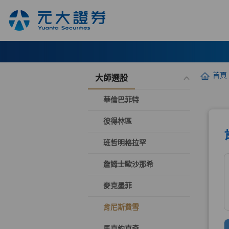
首頁
大師選股
華倫巴菲特
彼得林區
班哲明格拉罕
詹姆士歐沙那希
麥克墨菲
肯尼斯費雪
馬克約克奇