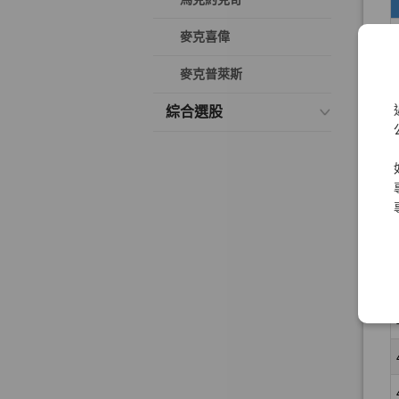
麥克喜偉
麥克普萊斯
綜合選股