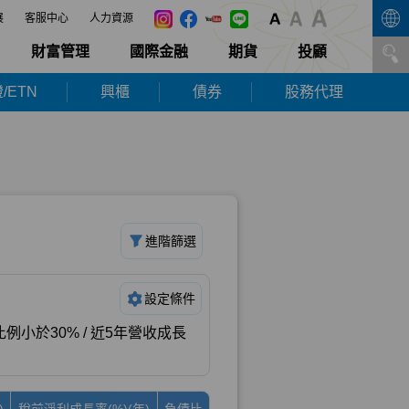
展
客服中心
人力資源
財富管理
國際金融
期貨
投顧
/ETN
興櫃
債券
股務代理