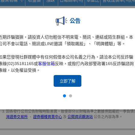
公告
近期詐騙猖獗，請投資人切勿輕信不明來電、簡訊、連結或陌生群組。本
公司不會以電話、簡訊或LINE邀請「領取飆股」、「明牌體驗」等。
如果您發現社群媒體中有任何假借本公司名義之行為，請洽本公司反詐騙
專線(02)35181165或
客服信箱
反映，或撥打內政部警政署165反詐騙諮詢
專線，以免權益受損。
立即了解