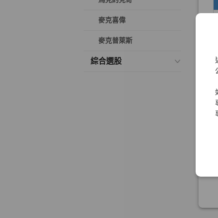
麥克喜偉
麥克普萊斯
綜合選股