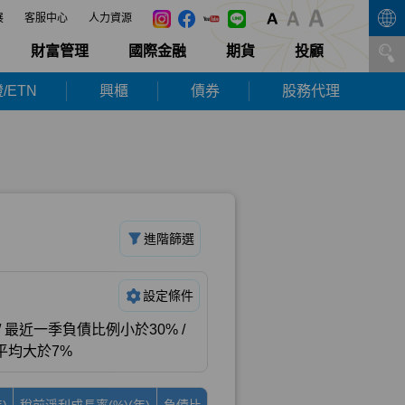
展
客服中心
人力資源
財富管理
國際金融
期貨
投顧
/ETN
興櫃
債券
股務代理