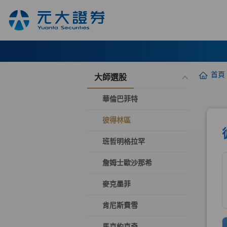
首頁
大師選股
華倫巴菲特
彼得林區
班哲明格拉罕
詹姆士歐沙那希
麥克墨菲
肯尼斯費雪
馬克約克奇