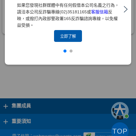
如果您發現社群媒體中有任何假借本公司名義之行為，
請洽本公司反詐騙專線(02)35181165或
客服信箱
反
映，或撥打內政部警政署165反詐騙諮詢專線，以免權
益受損。
立即了解
+
集團成員
+
重要須知
TOP
電子信箱：
webmaster@yuanta.com