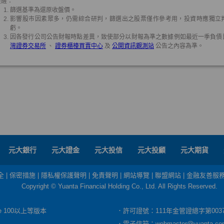
元大銀行
元大證金
元大投信
元大投顧
元大期貨
全
|
保密措施
|
隱私權保護聲明
|
免責聲明
|
網站導覽
|
聯盟網站
|
金融友善服
Copyright © Yuanta Financial Holding Co., Ltd. All Rights Reserved.
dge 100以上等版本
．許可證號：111年金管證總字第003
．電子信箱：
webmaster@yuanta.co