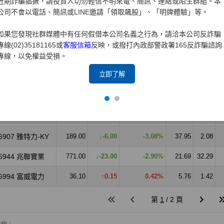
近期詐騙猖獗，請投資人切勿輕信不明來電、簡訊、連結或陌生群組。本
公司不會以電話、簡訊或LINE邀請「領取飆股」、「明牌體驗」等。
如果您發現社群媒體中有任何假借本公司名義之行為，請洽本公司反詐騙
專線(02)35181165或
客服信箱
反映，或撥打內政部警政署165反詐騙諮詢
專線，以免權益受損。
立即了解