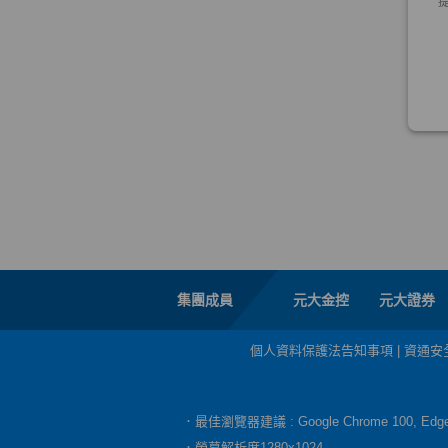
集團成員
元大金控
元大證券
個人資料保護法告知事項
|
資通安
．最佳瀏覽器建議 : Google Chrome 100, E
．螢幕解析度1280x1024