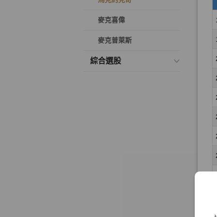
麥克喜偉
麥克普萊斯
綜合選股