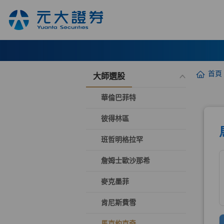
首頁
大師選股
華倫巴菲特
彼得林區
班哲明格拉罕
詹姆士歐沙那希
麥克墨菲
肯尼斯費雪
馬克約克奇