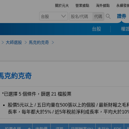
關於元大
營業據點
海外據點
永續發
證券
台股
代碼
台股
權證
大師選股
馬克約克奇