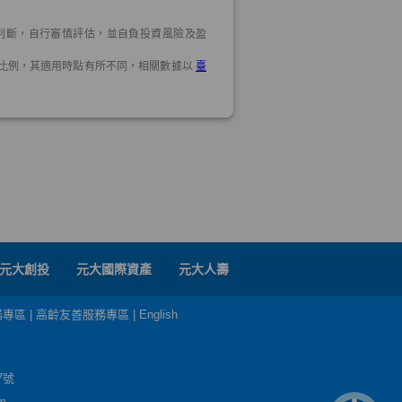
元大創投
元大國際資產
元大人壽
務專區
|
高齡友善服務專區
|
English
7號
m