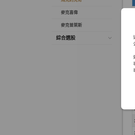
麥克喜偉
麥克普萊斯
綜合選股