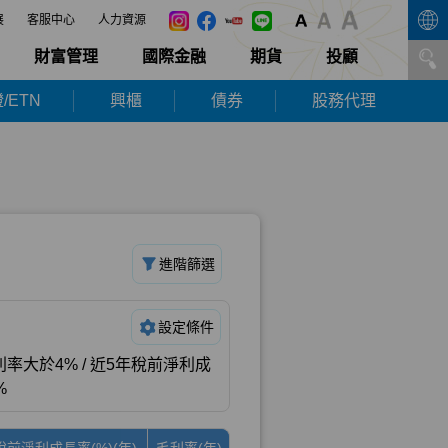
展
客服中心
人力資源
財富管理
國際金融
期貨
投顧
/ETN
興櫃
債券
股務代理