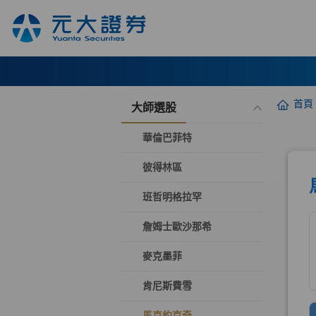
首頁
大師選股
華倫巴菲特
彼得林區
班哲明格拉罕
詹姆士歐沙那希
麥克墨菲
肯尼斯費雪
馬克約克奇