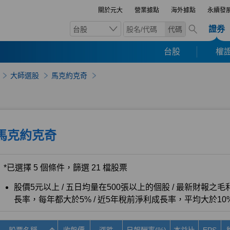
關於元大
營業據點
海外據點
永續發
證券
台股
代碼
台股
權證
大師選股
馬克約克奇