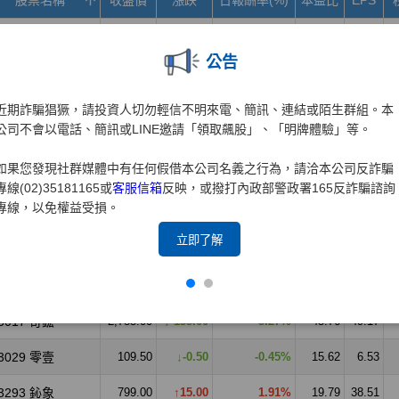
公告
近期詐騙猖獗，請投資人切勿輕信不明來電、簡訊、連結或陌生群組。本
公司不會以電話、簡訊或LINE邀請「領取飆股」、「明牌體驗」等。
如果您發現社群媒體中有任何假借本公司名義之行為，請洽本公司反詐騙
專線(02)35181165或
客服信箱
反映，或撥打內政部警政署165反詐騙諮詢
專線，以免權益受損。
立即了解