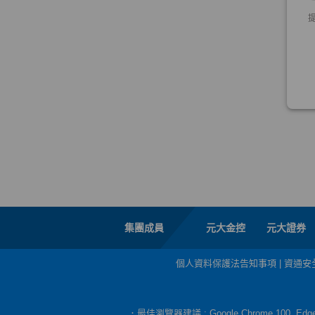
集團成員
元大金控
元大證券
個人資料保護法告知事項
|
資通安
．最佳瀏覽器建議 : Google Chrome 100, E