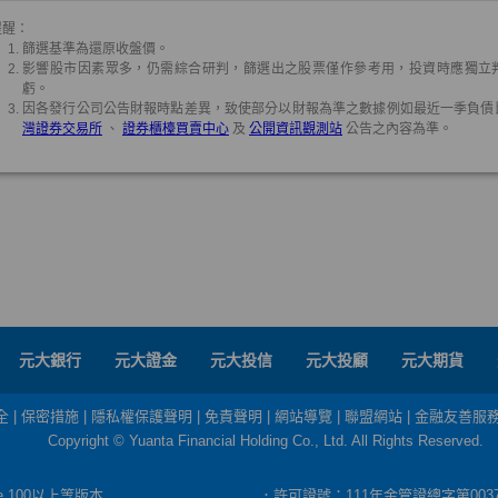
元大銀行
元大證金
元大投信
元大投顧
元大期貨
全
|
保密措施
|
隱私權保護聲明
|
免責聲明
|
網站導覽
|
聯盟網站
|
金融友善服
Copyright © Yuanta Financial Holding Co., Ltd. All Rights Reserved.
dge 100以上等版本
．許可證號：111年金管證總字第003