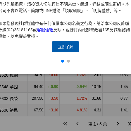
近期詐騙猖獗，請投資人切勿輕信不明來電、簡訊、連結或陌生群組。本
公司不會以電話、簡訊或LINE邀請「領取飆股」、「明牌體驗」等。
如果您發現社群媒體中有任何假借本公司名義之行為，請洽本公司反詐騙
專線(02)35181165或
客服信箱
反映，或撥打內政部警政署165反詐騙諮詢
專線，以免權益受損。
立即了解