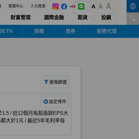
展
客服中心
人力資源
財富管理
國際金融
期貨
投顧
/ETN
興櫃
債券
股務代理