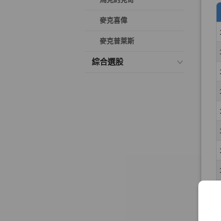
麥克喜偉
麥克普萊斯
綜合選股