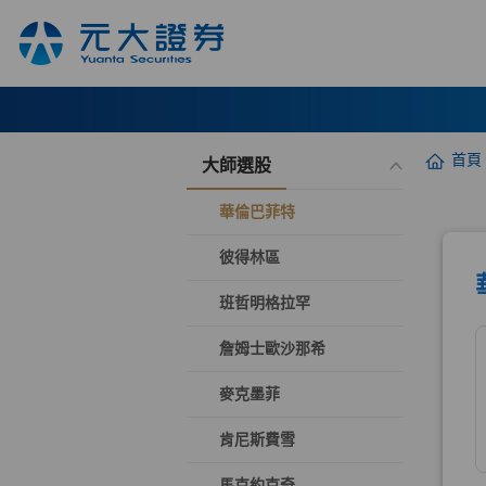
首頁
大師選股
華倫巴菲特
彼得林區
班哲明格拉罕
詹姆士歐沙那希
麥克墨菲
肯尼斯費雪
馬克約克奇