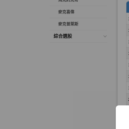
麥克喜偉
麥克普萊斯
綜合選股