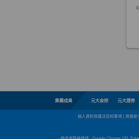
集團成員
元大金控
元大證券
個人資料保護法告知事項
|
資通安
．最佳瀏覽器建議 : Google Chrome 100, E