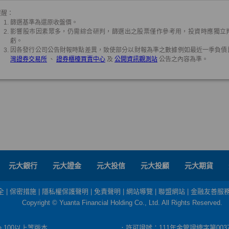
元大銀行
元大證金
元大投信
元大投顧
元大期貨
全
|
保密措施
|
隱私權保護聲明
|
免責聲明
|
網站導覽
|
聯盟網站
|
金融友善服
Copyright © Yuanta Financial Holding Co., Ltd. All Rights Reserved.
dge 100以上等版本
．許可證號：111年金管證總字第003