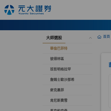
首頁
大師選股
華倫巴菲特
彼得林區
班哲明格拉罕
詹姆士歐沙那希
麥克墨菲
肯尼斯費雪
馬克約克奇