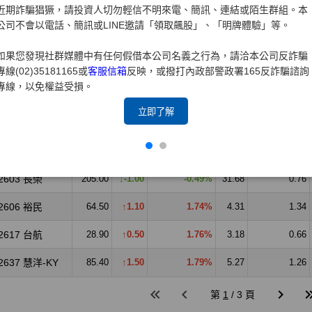
近期詐騙猖獗，請投資人切勿輕信不明來電、簡訊、連結或陌生群組。本
公司不會以電話、簡訊或LINE邀請「領取飆股」、「明牌體驗」等。
如果您發現社群媒體中有任何假借本公司名義之行為，請洽本公司反詐騙
專線(02)35181165或
客服信箱
反映，或撥打內政部警政署165反詐騙諮詢
專線，以免權益受損。
立即了解