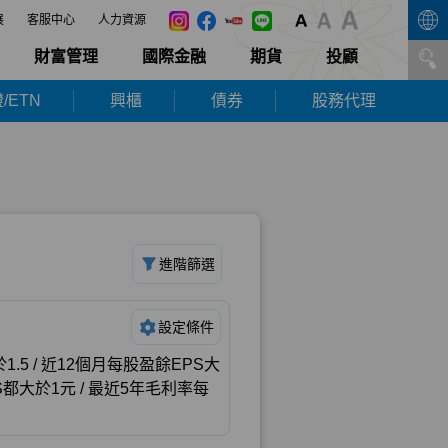
展
客服中心
人力資源
財富管理
國際金融
期貨
投顧
/ETN
興櫃
債券
股務代理