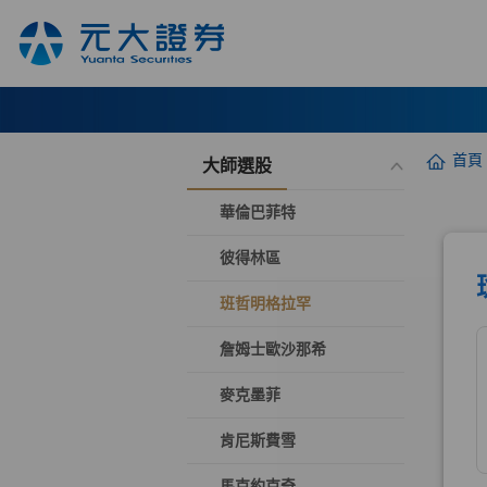
首頁
大師選股
華倫巴菲特
彼得林區
班哲明格拉罕
詹姆士歐沙那希
麥克墨菲
肯尼斯費雪
馬克約克奇