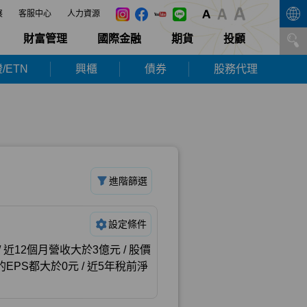
展
客服中心
人力資源
財富管理
國際金融
期貨
投顧
/ETN
興櫃
債券
股務代理