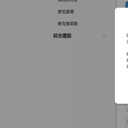
麥克喜偉
麥克普萊斯
綜合選股