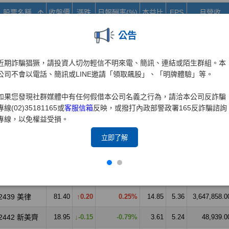
公告
近期詐騙猖獗，請投資人切勿輕信不明來電、簡訊、連結或陌生群組。本
公司不會以電話、簡訊或LINE邀請「領取飆股」、「明牌體驗」等。
如果您發現社群媒體中有任何假借本公司名義之行為，請洽本公司反詐騙
專線(02)35181165或
客服信箱
反映，或撥打內政部警政署165反詐騙諮詢
專線，以免權益受損。
立即了解