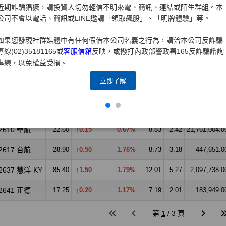
近期詐騙猖獗，請投資人切勿輕信不明來電、簡訊、連結或陌生群組。本
公司不會以電話、簡訊或LINE邀請「領取飆股」、「明牌體驗」等。
如果您發現社群媒體中有任何假借本公司名義之行為，請洽本公司反詐騙
專線(02)35181165或
客服信箱
反映，或撥打內政部警政署165反詐騙諮詢
專線，以免權益受損。
立即了解