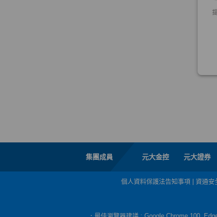
集團成員
元大金控
元大證券
個人資料保護法告知事項
|
資通安
．最佳瀏覽器建議 : Google Chrome 100, E