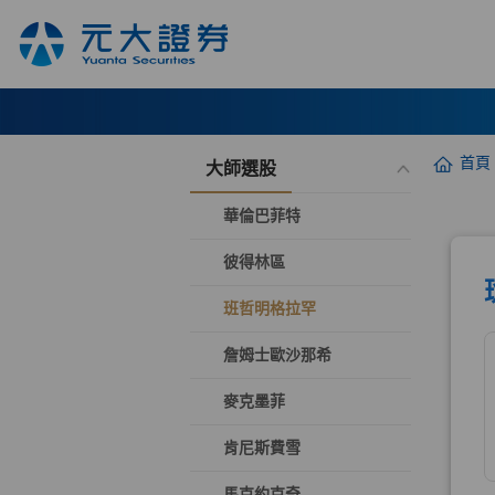
首頁
大師選股
華倫巴菲特
彼得林區
班哲明格拉罕
詹姆士歐沙那希
麥克墨菲
肯尼斯費雪
馬克約克奇