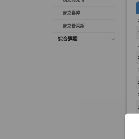
麥克喜偉
麥克普萊斯
綜合選股