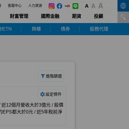
展
客服中心
人力資源
財富管理
國際金融
期貨
投顧
/ETN
興櫃
債券
股務代理