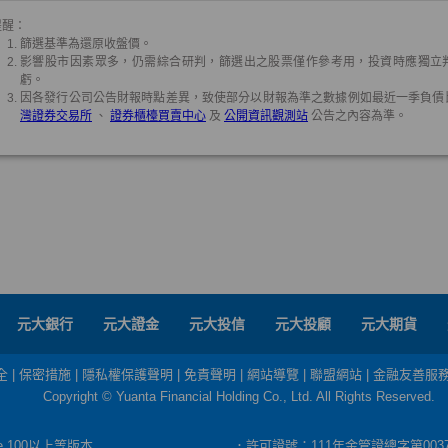
元大銀行
元大證金
元大投信
元大投顧
元大期貨
全
|
保密措施
|
隱私權保護聲明
|
免責聲明
|
網站導覽
|
聯盟網站
|
金融友善服
Copyright © Yuanta Financial Holding Co., Ltd. All Rights Reserved.
dge 100以上等版本
．許可證號：111年金管證總字第003