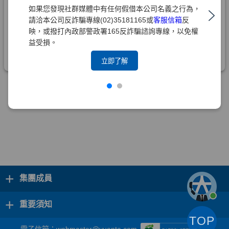
如果您發現社群媒體中有任何假借本公司名義之行為，
請洽本公司反詐騙專線(02)35181165或
客服信箱
反
映，或撥打內政部警政署165反詐騙諮詢專線，以免權
益受損。
立即了解
+
集團成員
+
重要須知
TOP
電子信箱：
webmaster@yuanta.com