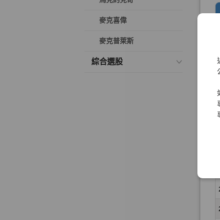
麥克喜偉
麥克普萊斯
綜合選股