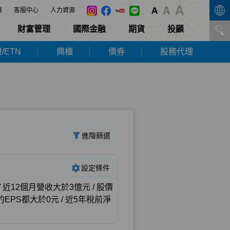
展
客服中心
人力資源
財富管理
國際金融
期貨
投顧
/ETN
興櫃
債券
股務代理