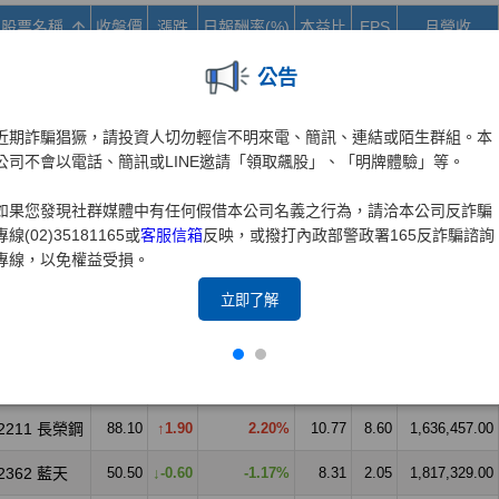
公告
近期詐騙猖獗，請投資人切勿輕信不明來電、簡訊、連結或陌生群組。本
公司不會以電話、簡訊或LINE邀請「領取飆股」、「明牌體驗」等。
如果您發現社群媒體中有任何假借本公司名義之行為，請洽本公司反詐騙
專線(02)35181165或
客服信箱
反映，或撥打內政部警政署165反詐騙諮詢
專線，以免權益受損。
立即了解