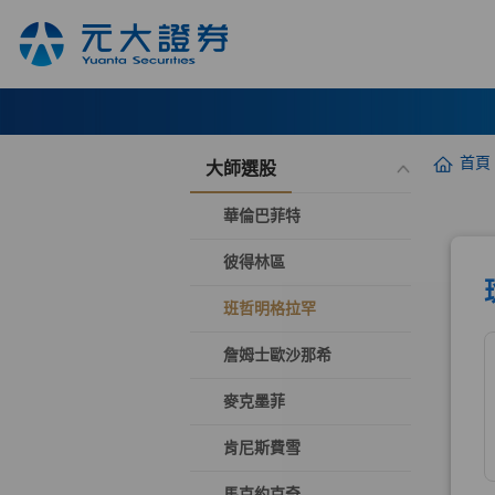
首頁
大師選股
華倫巴菲特
彼得林區
班哲明格拉罕
詹姆士歐沙那希
麥克墨菲
肯尼斯費雪
馬克約克奇