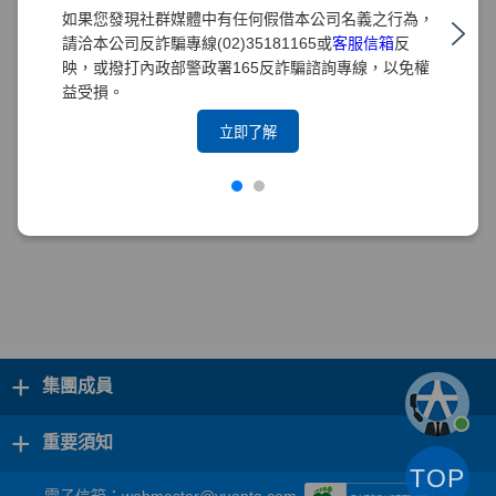
如果您發現社群媒體中有任何假借本公司名義之行為，
請洽本公司反詐騙專線(02)35181165或
客服信箱
反
映，或撥打內政部警政署165反詐騙諮詢專線，以免權
益受損。
立即了解
+
集團成員
+
重要須知
TOP
電子信箱：
webmaster@yuanta.com