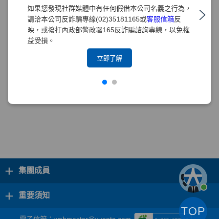
如果您發現社群媒體中有任何假借本公司名義之行為，
請洽本公司反詐騙專線(02)35181165或
客服信箱
反
映，或撥打內政部警政署165反詐騙諮詢專線，以免權
益受損。
立即了解
+
集團成員
+
重要須知
TOP
電子信箱：
webmaster@yuanta.com