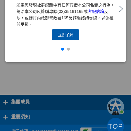
如果您發現社群媒體中有任何假借本公司名義之行為，
請洽本公司反詐騙專線(02)35181165或
客服信箱
反
映，或撥打內政部警政署165反詐騙諮詢專線，以免權
益受損。
立即了解
+
集團成員
+
重要須知
TOP
電子信箱：
webmaster@yuanta.com