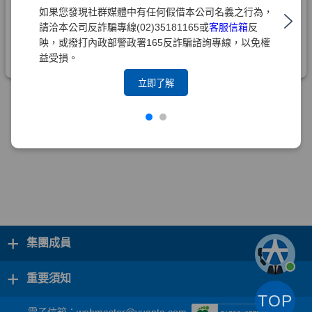
如果您發現社群媒體中有任何假借本公司名義之行為，
請洽本公司反詐騙專線(02)35181165或
客服信箱
反
映，或撥打內政部警政署165反詐騙諮詢專線，以免權
益受損。
立即了解
+
集團成員
+
重要須知
TOP
電子信箱：
webmaster@yuanta.com