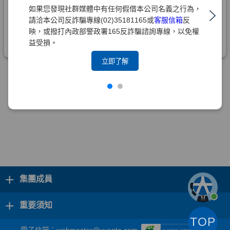
如果您發現社群媒體中有任何假借本公司名義之行為，
請洽本公司反詐騙專線(02)35181165或
客服信箱
反
映，或撥打內政部警政署165反詐騙諮詢專線，以免權
益受損。
立即了解
+
集團成員
+
重要須知
TOP
電子信箱：
webmaster@yuanta.com