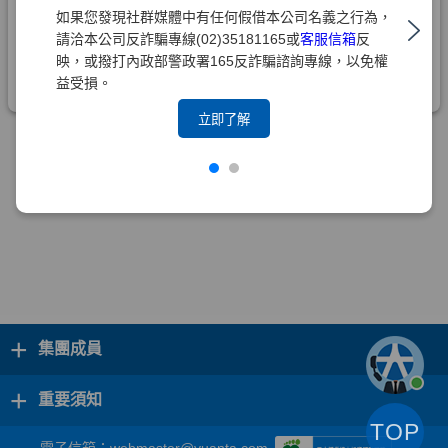
如果您發現社群媒體中有任何假借本公司名義之行為，
請洽本公司反詐騙專線(02)35181165或
客服信箱
反
映，或撥打內政部警政署165反詐騙諮詢專線，以免權
益受損。
立即了解
+
集團成員
+
重要須知
TOP
電子信箱：
webmaster@yuanta.com