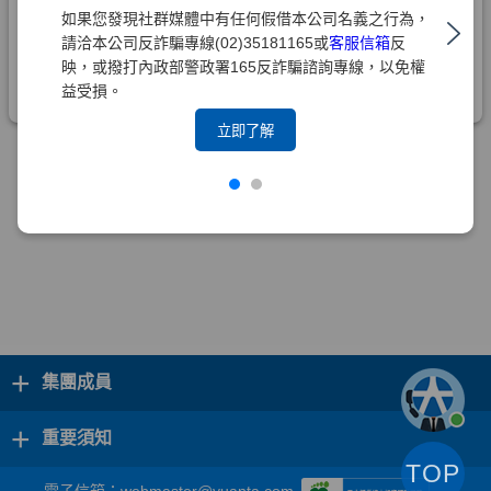
如果您發現社群媒體中有任何假借本公司名義之行為，
請洽本公司反詐騙專線(02)35181165或
客服信箱
反
映，或撥打內政部警政署165反詐騙諮詢專線，以免權
益受損。
立即了解
+
集團成員
+
重要須知
TOP
電子信箱：
webmaster@yuanta.com