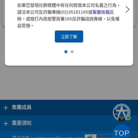
如果您發現社群媒體中有任何假借本公司名義之行為，
請洽本公司反詐騙專線(02)35181165或
客服信箱
反
映，或撥打內政部警政署165反詐騙諮詢專線，以免權
益受損。
立即了解
+
集團成員
+
重要須知
TOP
電子信箱：
webmaster@yuanta.com