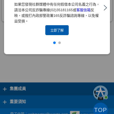
如果您發現社群媒體中有任何假借本公司名義之行為，
請洽本公司反詐騙專線(02)35181165或
客服信箱
反
映，或撥打內政部警政署165反詐騙諮詢專線，以免權
益受損。
立即了解
+
集團成員
+
重要須知
TOP
電子信箱：
webmaster@yuanta.com