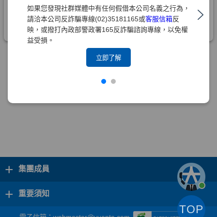
如果您發現社群媒體中有任何假借本公司名義之行為，
請洽本公司反詐騙專線(02)35181165或
客服信箱
反
映，或撥打內政部警政署165反詐騙諮詢專線，以免權
益受損。
立即了解
+
集團成員
+
重要須知
TOP
電子信箱：
webmaster@yuanta.com